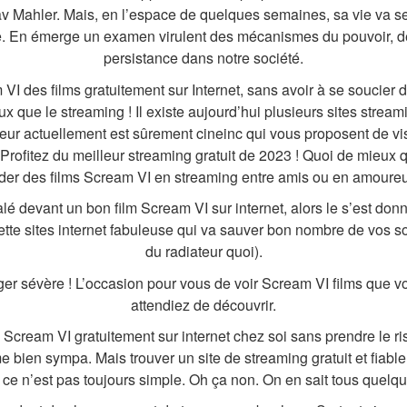
 Mahler. Mais, en l’espace de quelques semaines, sa vie va se
e. En émerge un examen virulent des mécanismes du pouvoir, de 
persistance dans notre société.
VI des films gratuitement sur Internet, sans avoir à se soucier 
 que le streaming ! Il existe aujourd’hui plusieurs sites streamin
leur actuellement est sûrement cineinc qui vous proposent de v
Profitez du meilleur streaming gratuit de 2023 ! Quoi de mieux q
der des films Scream VI en streaming entre amis ou en amoure
lé devant un bon film Scream VI sur internet, alors le s’est don
tte sites internet fabuleuse qui va sauver bon nombre de vos soi
du radiateur quoi).
ger sévère ! L’occasion pour vous de voir Scream VI films que v
attendiez de découvrir.
 Scream VI gratuitement sur internet chez soi sans prendre le r
 bien sympa. Mais trouver un site de streaming gratuit et fiable
s ce n’est pas toujours simple. Oh ça non. On en sait tous quelq