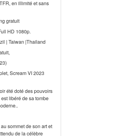
R, en illimité et sans 
g gratuit
 Full HD 1080p.
zil | Taiwan |Thailand
tuit,
23)
plet, Scream VI 2023 
r été doté des pouvoirs 
est libéré de sa tombe 
moderne..
au sommet de son art et 
ttendu de la célèbre 