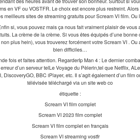
pendant des heures avant de trouver son bonheur. Surtout si vou
ms en VF ou VOSTFR. Le choix est encore plus restreint. Alors o
es meilleurs sites de streaming gratuits pour Scream VI film. Ou 
fin si, vous pouvez mais ça nous fait vraiment plaisir de vous a
uits. La crème de la crème. Si vous êtes équipés d’une bonne c
 non plus hein), vous trouverez forcément votre Scream VI . Ou a
bien difficiles…
e fois et faites attention. RegarderIp Man 4 : Le dernier comba
ns erreur d’un serveur telLe Voyage du Pèlerin,tel que Netflix, A
, DiscoveryGO, BBC iPlayer, etc. Il s’agit également d’un film o
télévisée téléchargé via un site web co
étiquette :
Scream VI film complet
Scream VI 2023 film complet
Scream VI film complet en français
Scream VI streaming vostfr