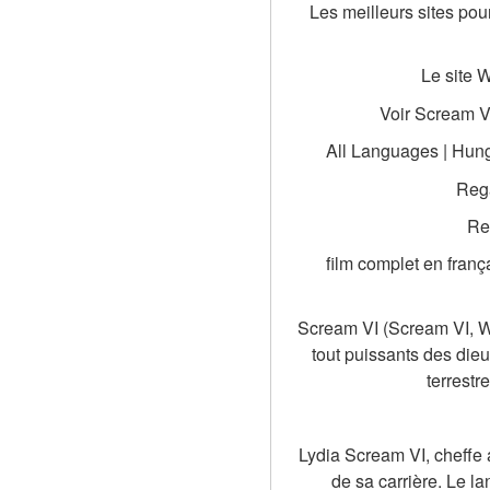
Les meilleurs sites pou
Le site 
Voir Scream VI
All Languages | Hunga
Rega
Re
film complet en fran
Scream VI (Scream VI, Wa
tout puissants des die
terrestr
Lydia Scream VI, cheffe 
de sa carrière. Le l