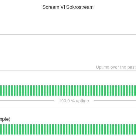
Scream VI Sokrostream
Uptime over the pas
100.0
% uptime
mple)