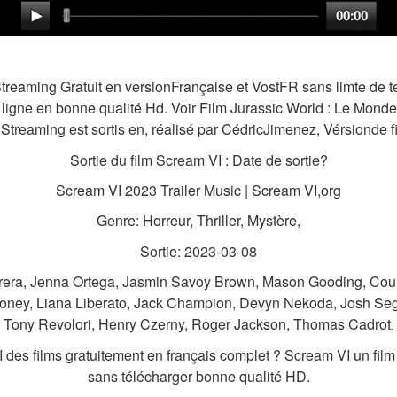
Streaming Gratuit en versionFrançaise et VostFR sans limte de te
ligne en bonne qualité Hd. Voir Film Jurassic World : Le Mond
Streaming est sortis en, réalisé par CédricJimenez, Vérsionde fil
Sortie du film Scream VI : Date de sortie?
Scream VI 2023 Trailer Music | Scream VI,org
Genre: Horreur, Thriller, Mystère,
Sortie: 2023-03-08
rrera, Jenna Ortega, Jasmin Savoy Brown, Mason Gooding, Cou
roney, Liana Liberato, Jack Champion, Devyn Nekoda, Josh Seg
Tony Revolori, Henry Czerny, Roger Jackson, Thomas Cadrot,
es films gratuitement en français complet ? Scream VI un film s
sans télécharger bonne qualité HD.