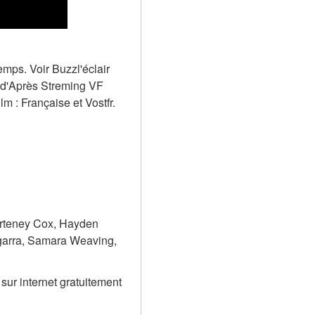
mps. Voir Buzzl'éclair 
ed'Après Streming VF 
m : Française et Vostfr.
rteney Cox, Hayden 
arra, Samara Weaving, 
ur internet gratuitement 