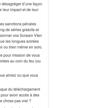
 désagréger d’une façon 
leur impact et de leur 
des sanctions pénales 
g de séries gratuits et 
isionner vos Scream VIen 
ue les longues soirées 
ux ou bien même en solo.
né pour mission de vous 
rées au coin du feu (ou 
ous aimez ou que vous 
isque du téléchargement 
 pour avoir accès à des 
ue chose pas vrai ?