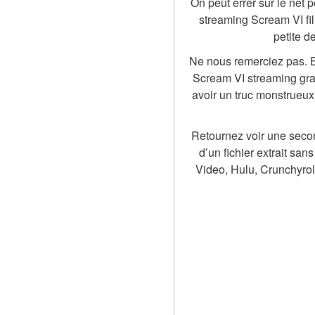
On peut errer sur le net 
streaming Scream VI fil
petite d
Ne nous remerciez pas. En
Scream VI streaming grat
avoir un truc monstrueux
Retournez voir une second
d’un fichier extrait sa
Video, Hulu, Crunchyroll