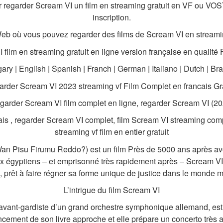
r regarder Scream VI un film en streaming gratuit en VF ou VOSTF
inscription.
Web où vous pouvez regarder des films de Scream VI en streamin
 film en streaming gratuit en ligne version française en qualité
ry | English | Spanish | Franch | German | Italiano | Dutch | Bra
rder Scream VI 2023 streaming vf Film Complet en francais Gra
garder Scream VI film complet en ligne, regarder Scream VI (20
çais , regarder Scream VI complet, film Scream VI streaming com
streaming vf film en entier gratuit
n Pisu Firumu Reddo?) est un film Près de 5000 ans après avoi
ux égyptiens – et emprisonné très rapidement après – Scream VI 
e, prêt à faire régner sa forme unique de justice dans le monde 
L’intrigue du film Scream VI
avant-gardiste d’un grand orchestre symphonique allemand, est 
ancement de son livre approche et elle prépare un concerto très a